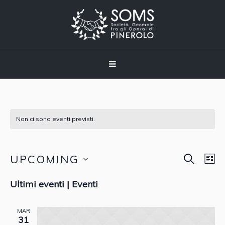
Non ci sono eventi previsti.
CERCA
UPCOMING
Event
Eve
LI
Vis
Seleziona
Ricer
Ultimi eventi | Eventi
Nav
la
data.
e
MAR
31