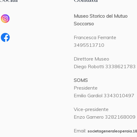
Museo Storico del Mutuo
Soccorso
Francesca Ferrante
3495513710
Direttore Museo
Diego Robotti 3338621783
SOMS
Presidente
Emilio Gardiol 3343010497
Vice-presidente
Enzo Garnero 3282168009
Email:
societageneraleoperaia.1