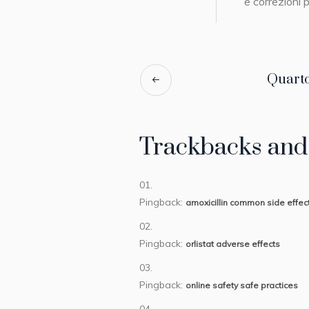
e correzioni 
Quarto
Trackbacks and
Pingback:
amoxicillin common side effec
Pingback:
orlistat adverse effects
Pingback:
online safety safe practices