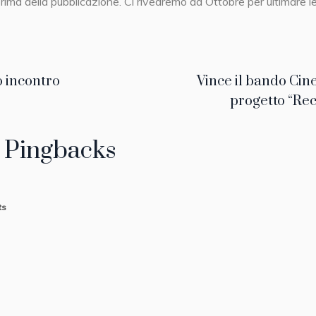
prima della pubblicazione. Ci rivedremo ad Ottobre per ultimare l
 incontro
Vince il bando Cin
progetto “Re
 Pingbacks
ts