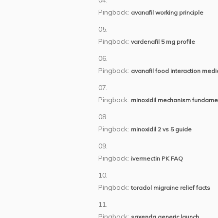
Pingback:
avanafil working principle
Pingback:
vardenafil 5 mg profile
Pingback:
avanafil food interaction medi
Pingback:
minoxidil mechanism fundame
Pingback:
minoxidil 2 vs 5 guide
Pingback:
ivermectin PK FAQ
Pingback:
toradol migraine relief facts
Pingback:
saxenda generic launch