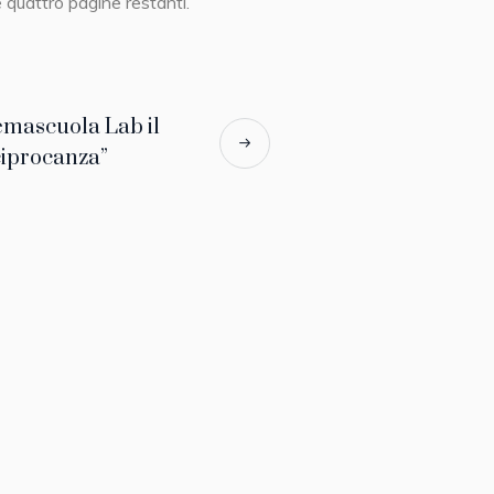
e quattro pagine restanti.
emascuola Lab il
ciprocanza”