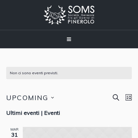
Non ci sono eventi previsti.
CERCA
UPCOMING
Event
Eve
LI
Vis
Seleziona
Ricer
Ultimi eventi | Eventi
Nav
la
data.
e
MAR
31