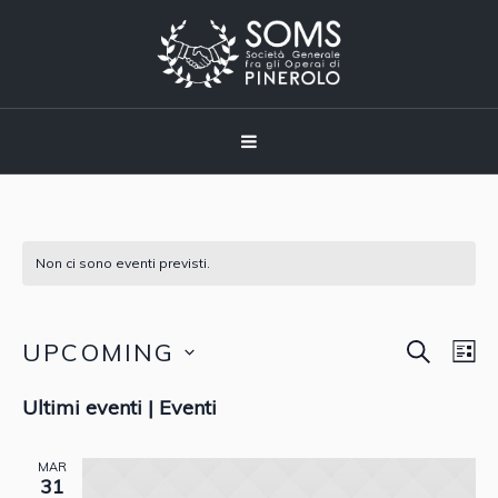
Non ci sono eventi previsti.
CERCA
UPCOMING
Event
Eve
LI
Vis
Seleziona
Ricer
Ultimi eventi | Eventi
Nav
la
data.
e
MAR
31