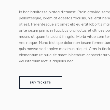
In hac habitasse platea dictumst. Proin gravida semp
pellentesque, lorem at egestas facilisis, nisl erat h
at est. Pellentesque sit amet elit eu erat lobortis ma
ante ipsum primis in faucibus orci luctus et ultrices 
mauris ut quam tincidunt fringilla. Morbi vitae sem te
nec neque. Nunc tristique dolor non ipsum fermentum
quis massa sed sapien maximus aliquet. Cras in tincidun
elementum ut nulla sit amet, bibendum consectetur v
vel interdum lectus dapibus nec.
BUY TICKETS