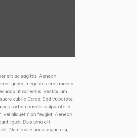
er elit ac sagittis. Aenean
endrerit quam, a egestas eros massa
lesuada ut ac lectus. Vestibulum
posuere cubilia Curae; Sed vulputate
mpus tortor convallis vulputate id
, vel aliquet nibh feugiat. Aenean
t ligula. Duis urna elit,
elit. Nam malesuada augue nisi,