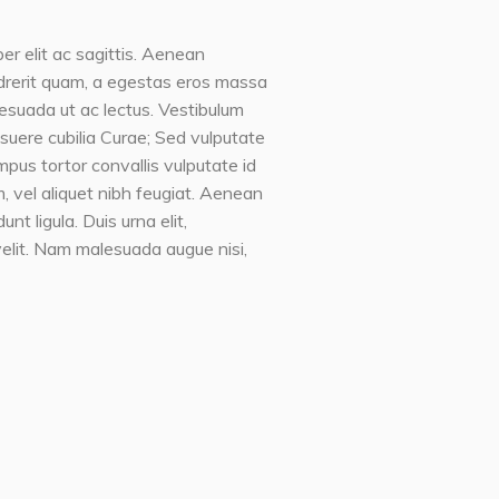
er elit ac sagittis. Aenean
endrerit quam, a egestas eros massa
lesuada ut ac lectus. Vestibulum
posuere cubilia Curae; Sed vulputate
mpus tortor convallis vulputate id
, vel aliquet nibh feugiat. Aenean
t ligula. Duis urna elit,
elit. Nam malesuada augue nisi,