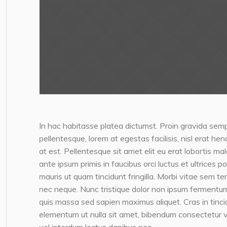
In hac habitasse platea dictumst. Proin gravida semp
pellentesque, lorem at egestas facilisis, nisl erat h
at est. Pellentesque sit amet elit eu erat lobortis ma
ante ipsum primis in faucibus orci luctus et ultrices 
mauris ut quam tincidunt fringilla. Morbi vitae sem te
nec neque. Nunc tristique dolor non ipsum fermentum
quis massa sed sapien maximus aliquet. Cras in tincidun
elementum ut nulla sit amet, bibendum consectetur v
vel interdum lectus dapibus nec.