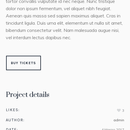
tortor convallis vulputate id nec neque. Nunc tristique
dolor non ipsum fermentum, vel aliquet nibh feugiat.
Aenean quis massa sed sapien maximus aliquet. Cras in
tincidunt ligula. Duis urna elit, elementum ut nulla sit amet,
bibendum consectetur velit. Nam malesuada augue nisi,
vel interdum lectus dapibus nec.
BUY TICKETS
Project details
LIKES:
3
AUTHOR:
admin
DATE:
4 Marzo 2017